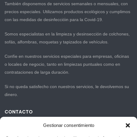
También disponemos de servicios semanales o mensuales, con
precios especiales. Utilizamos productos ecológicos y cumplimos
con las medidas de desinfeccióin para la Covid-19.
Somos especialistas en la limpieza y desinsección de colchones,
sofás, alfombras, moquetas y tapizados de vehículos.
Confíe en nuestros servicios especiales para empresas, oficinas
o locales de negocio, tanto en limpiezas puntuales como en
contrataciones de larga duración.
Si no queda satisfecho con nuestros servicios, le devolvemos su
dinero.
CONTACTO
Gestionar consentimiento
Carrer La Séquia 23-11