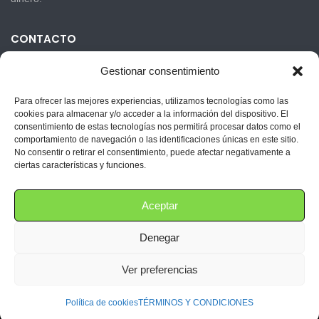
CONTACTO
Gestionar consentimiento
Carrer La Séquia 23-11
Para ofrecer las mejores experiencias, utilizamos tecnologías como las
cookies para almacenar y/o acceder a la información del dispositivo. El
+34 635 333 093
consentimiento de estas tecnologías nos permitirá procesar datos como el
comportamiento de navegación o las identificaciones únicas en este sitio.
info@limpiezaskelly.com
No consentir o retirar el consentimiento, puede afectar negativamente a
ciertas características y funciones.
24/365
Aceptar
Denegar
Ver preferencias
© 2020 Esperanza Cedeño. Todos los derechos reservados
Política de cookies
TÉRMINOS Y CONDICIONES