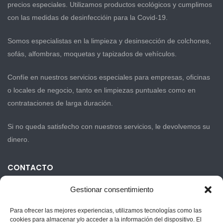
precios especiales. Utilizamos productos ecológicos y cumplimos
con las medidas de desinfeccióin para la Covid-19.
Somos especialistas en la limpieza y desinsección de colchones,
sofás, alfombras, moquetas y tapizados de vehículos.
Confíe en nuestros servicios especiales para empresas, oficinas
o locales de negocio, tanto en limpiezas puntuales como en
contrataciones de larga duración.
Si no queda satisfecho con nuestros servicios, le devolvemos su
dinero.
CONTACTO
Gestionar consentimiento
Carrer La Séquia 23-11
Para ofrecer las mejores experiencias, utilizamos tecnologías como las
cookies para almacenar y/o acceder a la información del dispositivo. El
+34 635 333 093