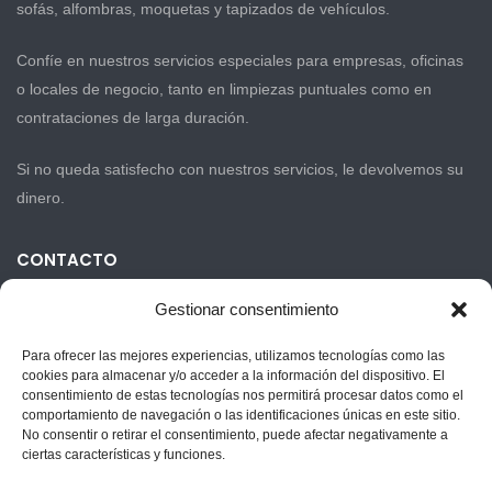
sofás, alfombras, moquetas y tapizados de vehículos.
Confíe en nuestros servicios especiales para empresas, oficinas
o locales de negocio, tanto en limpiezas puntuales como en
contrataciones de larga duración.
Si no queda satisfecho con nuestros servicios, le devolvemos su
dinero.
CONTACTO
Gestionar consentimiento
Carrer La Séquia 23-11
Para ofrecer las mejores experiencias, utilizamos tecnologías como las
cookies para almacenar y/o acceder a la información del dispositivo. El
+34 635 333 093
consentimiento de estas tecnologías nos permitirá procesar datos como el
comportamiento de navegación o las identificaciones únicas en este sitio.
info@limpiezaskelly.com
No consentir o retirar el consentimiento, puede afectar negativamente a
ciertas características y funciones.
24/365